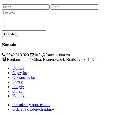
Odoslať
Kontakt
0940 319 920
info@francuzstina.eu
Bonjour francúzština, Eisnerova 64, Bratislava 841 07
Domov
O jazyku
O Francúzsku
Kurzy
Pobyty
O nás
Kontakt
Podmienky používania
Ochrana osobných údajov