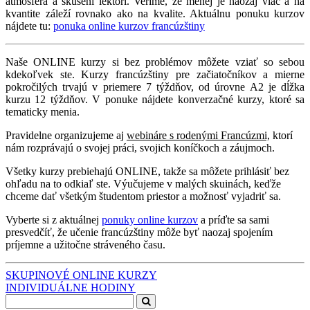
atmosféra a skúsení lektori. Veríme, že menej je naozaj viac a na
kvantite záleží rovnako ako na kvalite. Aktuálnu ponuku kurzov
nájdete tu:
ponuka online kurzov francúzštiny
Naše ONLINE kurzy si bez problémov môžete vziať so sebou
kdekoľvek ste. Kurzy francúzštiny pre začiatočníkov a mierne
pokročilých trvajú v priemere 7 týždňov, od úrovne A2 je dĺžka
kurzu 12 týždňov. V ponuke nájdete konverzačné kurzy, ktoré sa
tematicky menia.
Pravidelne organizujeme aj
webináre s rodenými Francúzmi,
ktorí
nám rozprávajú o svojej práci, svojich koníčkoch a záujmoch.
Všetky kurzy prebiehajú ONLINE, takže sa môžete prihlásiť bez
ohľadu na to odkiaľ ste. Výučujeme v malých skuinách, keďže
chceme dať všetkým študentom priestor a možnosť vyjadriť sa.
Vyberte si z aktuálnej
ponuky online kurzov
a príďte sa sami
presvedčíť, že učenie francúzštiny môže byť naozaj spojením
príjemne a užitočne stráveného času.
SKUPINOVÉ ONLINE KURZY
INDIVIDUÁLNE HODINY