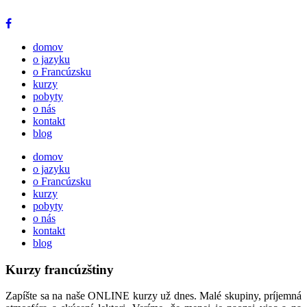
domov
o jazyku
o Francúzsku
kurzy
pobyty
o nás
kontakt
blog
domov
o jazyku
o Francúzsku
kurzy
pobyty
o nás
kontakt
blog
Kurzy francúzštiny
Zapíšte sa na naše ONLINE kurzy už dnes.
Malé skupiny, príjemná