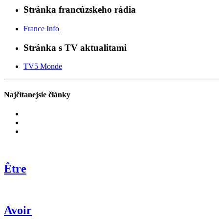
Stránka francúzskeho rádia
France Info
Stránka s TV aktualitami
TV5 Monde
Najčítanejsie články
Être
Avoir