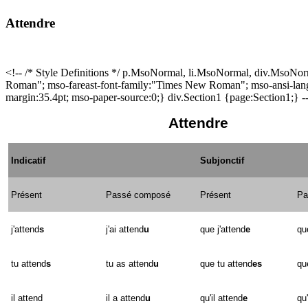
Attendre
<!-- /* Style Definitions */ p.MsoNormal, li.MsoNormal, div.MsoNor
Roman"; mso-fareast-font-family:"Times New Roman"; mso-ansi-langu
margin:35.4pt; mso-paper-source:0;} div.Section1 {page:Section1;} -
Attendre
Indicatif
Subjonctif
Présent
Passé composé
Présent
Pa
j'attend
s
j'ai attend
u
que j'attend
e
qu
tu attend
s
tu as attend
u
que tu attend
es
qu
il attend
il a attend
u
qu'il attend
e
qu'