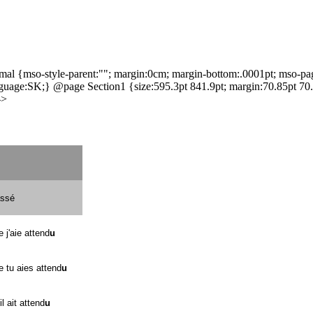
mal {mso-style-parent:""; margin:0cm; margin-bottom:.0001pt; mso-pa
age:SK;} @page Section1 {size:595.3pt 841.9pt; margin:70.85pt 70.8
->
ssé
e j'aie attend
u
e tu aies attend
u
il ait attend
u