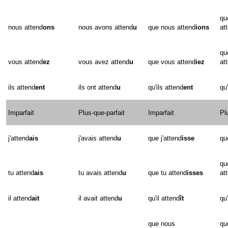
qu
nous attend
ons
nous avons attend
u
que nous attend
ions
at
qu
vous attend
ez
vous avez attend
u
que vous attend
iez
at
ils attend
ent
ils ont attend
u
qu'ils attend
ent
qu
Imparfait
Plus-que-parfait
Imparfait
Pl
j'attend
ais
j'avais attend
u
que j'attend
isse
qu
qu
tu attend
ais
tu avais attend
u
que tu attend
isses
at
il attend
ait
il avait attend
u
qu'il attend
ît
qu
que nous
qu