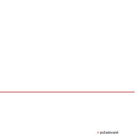
*
požadované