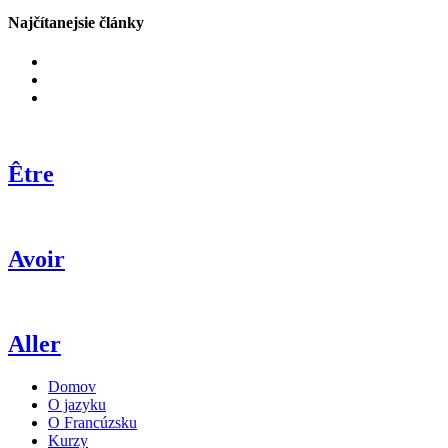
Najčítanejsie články
Être
Avoir
Aller
Domov
O jazyku
O Francúzsku
Kurzy