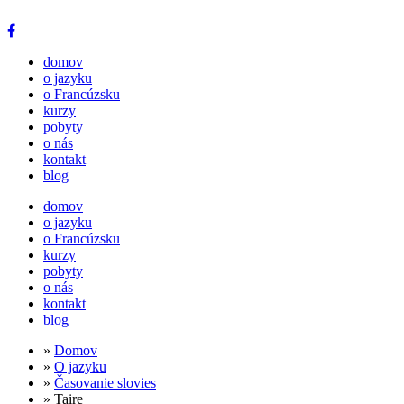
domov
o jazyku
o Francúzsku
kurzy
pobyty
o nás
kontakt
blog
domov
o jazyku
o Francúzsku
kurzy
pobyty
o nás
kontakt
blog
»
Domov
»
O jazyku
»
Časovanie slovies
» Taire