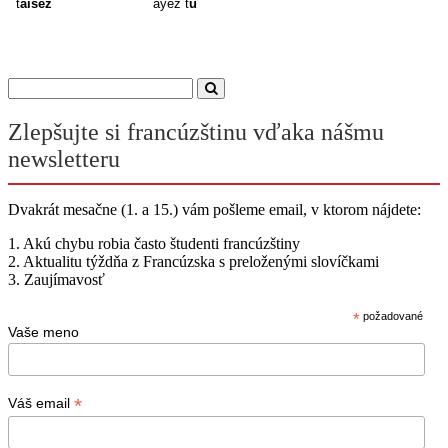
t
aisez
ayez t
u
Zlepšujte si francúzštinu vďaka nášmu
newsletteru
Dvakrát mesačne (1. a 15.) vám pošleme email, v ktorom nájdete:
1. Akú chybu robia často študenti francúzštiny
2. Aktualitu týždňa z Francúzska s preloženými slovíčkami
3. Zaujímavosť
*
požadované
Vaše meno
*
Váš email