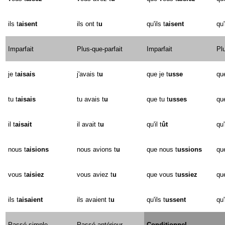
ils t
aisent
ils ont t
u
qu'ils t
aisent
qu'
Imparfait
Plus-que-parfait
Imparfait
Plu
je t
aisais
j'avais t
u
que je t
usse
que
tu t
aisais
tu avais t
u
que tu t
usses
qu
il t
aisait
il avait t
u
qu'il t
ût
qu'
nous t
aisions
nous avions t
u
que nous t
ussions
qu
vous t
aisiez
vous aviez t
u
que vous t
ussiez
qu
ils t
aisaient
ils avaient t
u
qu'ils t
ussent
qu'
Passé simple
Passé antérieur
Conditionnel