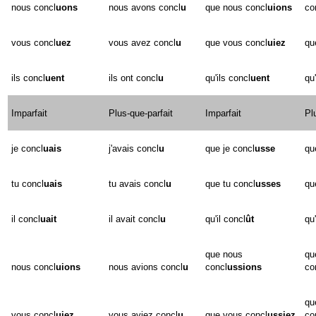
nous concl
uons
nous avons concl
u
que nous concl
uions
co
vous concl
uez
vous avez concl
u
que vous concl
uiez
qu
ils concl
uent
ils ont concl
u
qu'ils concl
uent
qu'
Imparfait
Plus-que-parfait
Imparfait
Pl
je concl
uais
j'avais concl
u
que je concl
usse
qu
tu concl
uais
tu avais concl
u
que tu concl
usses
qu
il concl
uait
il avait concl
u
qu'il concl
ût
qu'
que nous
qu
nous concl
uions
nous avions concl
u
concl
ussions
co
qu
vous concl
uiez
vous aviez concl
u
que vous concl
ussiez
co