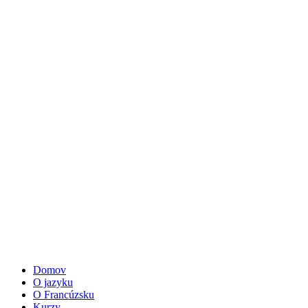
Domov
O jazyku
O Francúzsku
Kurzy