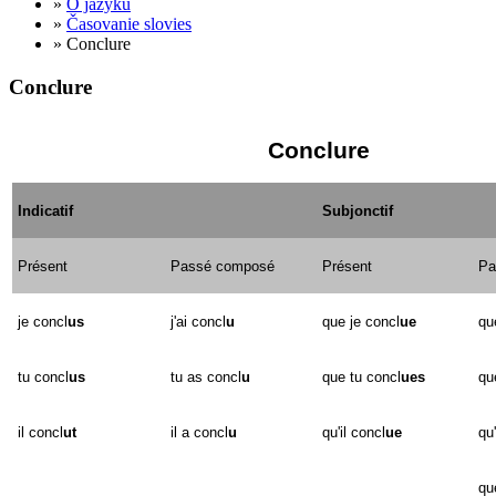
»
O jazyku
»
Časovanie slovies
» Conclure
Conclure
Conclure
Indicatif
Subjonctif
Présent
Passé composé
Présent
Pa
je concl
us
j'ai concl
u
que je concl
ue
qu
tu concl
us
tu as concl
u
que tu concl
ues
qu
il concl
ut
il a concl
u
qu'il concl
ue
qu'
qu