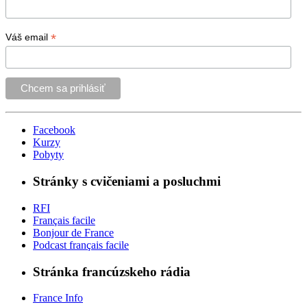
*
Váš email
Facebook
Kurzy
Pobyty
Stránky s cvičeniami a posluchmi
RFI
Français facile
Bonjour de France
Podcast français facile
Stránka francúzskeho rádia
France Info