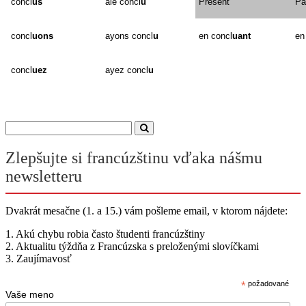
concl
us
aie concl
u
Présent
Pa
concl
uons
ayons concl
u
en concl
uant
en
concl
uez
ayez concl
u
Zlepšujte si francúzštinu vďaka nášmu
newsletteru
Dvakrát mesačne (1. a 15.) vám pošleme email, v ktorom nájdete:
1. Akú chybu robia často študenti francúzštiny
2. Aktualitu týždňa z Francúzska s preloženými slovíčkami
3. Zaujímavosť
*
požadované
Vaše meno