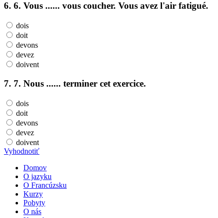
6. 6. Vous ...... vous coucher. Vous avez l'air fatigué.
dois
doit
devons
devez
doivent
7. 7. Nous ...... terminer cet exercice.
dois
doit
devons
devez
doivent
Vyhodnotiť
Domov
O jazyku
O Francúzsku
Kurzy
Pobyty
O nás