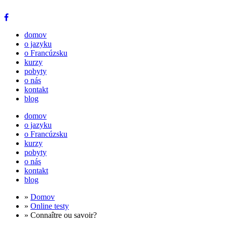
domov
o jazyku
o Francúzsku
kurzy
pobyty
o nás
kontakt
blog
domov
o jazyku
o Francúzsku
kurzy
pobyty
o nás
kontakt
blog
»
Domov
»
Online testy
» Connaître ou savoir?