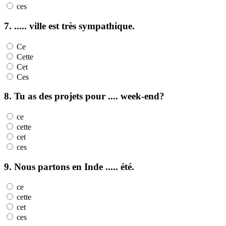
ces
7. ..... ville est très sympathique.
Ce
Cette
Cet
Ces
8. Tu as des projets pour .... week-end?
ce
cette
cet
ces
9. Nous partons en Inde ..... été.
ce
cette
cet
ces