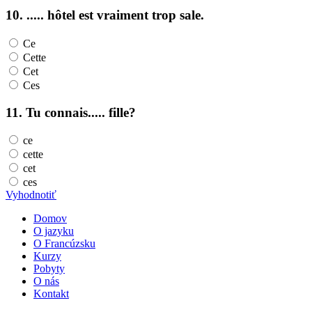
10. ..... hôtel est vraiment trop sale.
Ce
Cette
Cet
Ces
11. Tu connais..... fille?
ce
cette
cet
ces
Vyhodnotiť
Domov
O jazyku
O Francúzsku
Kurzy
Pobyty
O nás
Kontakt