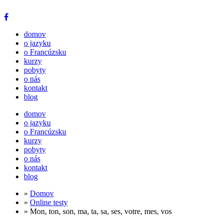
domov
o jazyku
o Francúzsku
kurzy
pobyty
o nás
kontakt
blog
domov
o jazyku
o Francúzsku
kurzy
pobyty
o nás
kontakt
blog
»
Domov
»
Online testy
» Mon, ton, son, ma, ta, sa, ses, votre, mes, vos