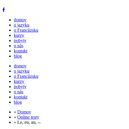
domov
o jazyku
o Francúzsku
kurzy
pobyty
o nás
kontakt
blog
domov
o jazyku
o Francúzsku
kurzy
pobyty
o nás
kontakt
blog
»
Domov
»
Online testy
» Le, en, au, --