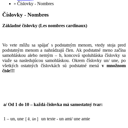
» Číslovky - Nombres
Číslovky - Nombres
Základné číslovky (Les nombres cardinaux)
Vo vete môžu sa spájať s podstatným menom, vtedy stoja pred
podstatným menom a nahrádzajú člen. Ak podstatné meno začína
samohláskou alebo nemým – h, koncová spoluhláska číslovky sa
viaže sa nasledujúcou samohláskou. Okrem číslovky un/ une, po
všetkých ostatných číslovkách sú podstatné mená
v množnom
čísle!!!
a/ Od 1 do 10 – každá číslovka má samostatný tvar:
1 – un, une
un texte - un ami/ une amie
[ ẽ, ün ]