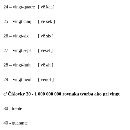
24 – vingt-quatre
[
vẽ kat
]
r
25 – vingt-cinq
[
vẽ sẽk ]
26 – vingt-six
[
vẽ sis ]
27 – vingt-sept
[
vẽset ]
28 – vingt-huit
[
vẽ
it ]
ü
29 – vingt-neuf
[
vẽnöf ]
e/ Číslovky 30 - 1 000 000 000 rovnaka tvorba ako pri vingt
30 - trente
40 - quarante