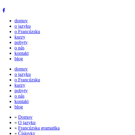
domov
o jazyku
o Francúzsku
kurzy
pobyty
o nás
kontakt
blog
domov
o jazyku
o Francúzsku
kurzy
pobyty
o nás
kontakt
blog
»
Domov
»
O jazyku
»
Francúzska gramatika
»
Číslovky