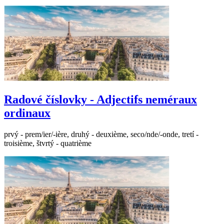
Radové číslovky - Adjectifs neméraux
ordinaux
prvý - prem/ier/-ière, druhý - deuxième, seco/nde/-onde, tretí -
troisième, štvrtý - quatrième