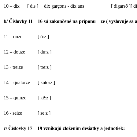
10 – dix
[
dis ]
dix garçons - dix ans
[
digarsõ ][
di
b/ Číslovky 11 – 16 sú zakončené na príponu – ze ( vyslovuje sa a
11 – onze
[
õ:z ]
12 – douze
[
du:z ]
13 - treize
[
tre:z ]
14 – quatorze
[
katorz ]
15 – quinze
[
kẽ:z ]
16 - seize
[
se:z ]
c/ Číslovky 17 – 19 vznikajú zložením desiatky a jednotiek: