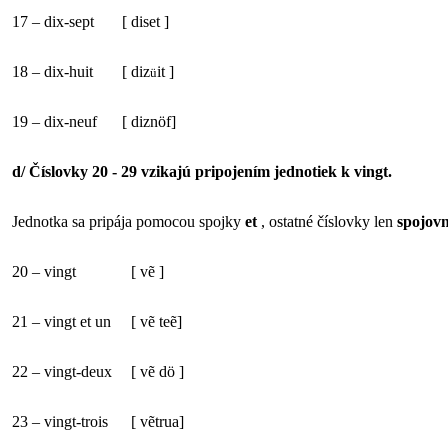
17 – dix-sept
[
diset ]
18 – dix-huit
[
diz
it ]
ü
19 – dix-neuf
[ diznöf]
d/ Číslovky 20 - 29 vzikajú pripojením jednotiek k vingt.
Jednotka sa pripája pomocou spojky
et
, ostatné číslovky len
spojov
20 – vingt
[
vẽ ]
21 – vingt et un
[
vẽ teẽ]
22 – vingt-deux
[
vẽ dö ]
23 – vingt-trois
[
vẽtrua]