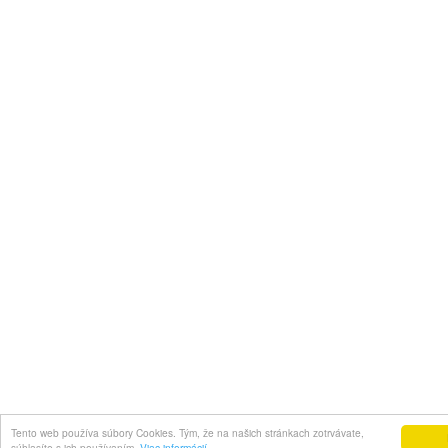
Tento web používa súbory Cookies. Tým, že na našich stránkach zotrvávate,
súhlasíte s ich používaním.
Viac informácií.