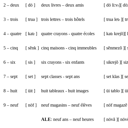
2 – deux
[
dö ]
deux livres – deux amis
[
dö li:v
][
dö
r
3 – trois
[ trua ]
trois lettres – trois hôtels
[
trua let
][
t
r
4 – quatre
[
kat
]
quatre crayons - quatre écoles
[
kat
krejõ][
r
r
5 – cinq
[
sẽnk ]
cinq maisons - cinq immeubles
[
sẽnmezõ ][
6 – six
[
sis ]
six crayons - six enfants
[
sikrejõ ][
si
7 – sept
[
set ]
sept classes - sept ans
[
set klas ][
se
8 – huit
[
üit ]
huit tableaux - huit images
[
üi tablo ][
ü
9 – neuf
[
nöf ]
neuf magasins – neuf élèves
[
nöf magazẽ ]
ALE
: neuf ans – neuf heures
[
növã ][
növö