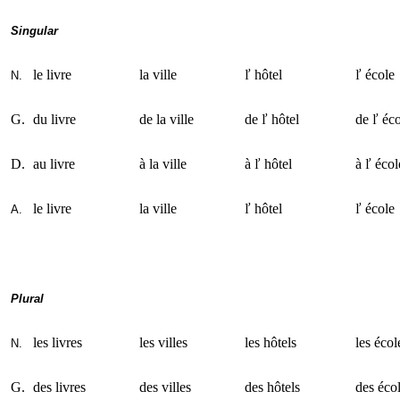
Singular
le livre
la ville
ľ hôtel
ľ école
N.
G.
du livre
de la ville
de ľ hôtel
de ľ éc
D.
au livre
à la ville
à ľ hôtel
à ľ écol
le livre
la ville
ľ hôtel
ľ école
A.
Plural
les livres
les villes
les hôtels
les écol
N.
G.
des livres
des villes
des hôtels
des éco