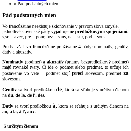
» Pád podstatných mien
Pád podstatných mien
Vo francúzštine neexistuje skloňovanie v pravom slova zmysle,
jednotlivé slovenské pády vyjadrujeme
predložkovými spojeniami
:
s,so = avec, pre = pour, bez = sans, na = sur, pod = sous ....
Predsa však vo francúzštine používame 4 pády: nominatív, genitív,
datív a akuzatív.
Nominatív
(podmet) a
akuzatív
(priamy bezpredložkový predmet)
majú rovnaké tvary. Či ide o podmet alebo predmet, to určuje ich
pred
za
postavenie vo vete – podmet stojí
slovesom, predmet
slovesom.
de
Genitív
sa tvorí predložkou
, ktorá sa sťahuje s určitým členom
na
du, de la, de ľ, des.
à,
Datív
sa tvorí predložkou
ktorá sa sťahuje s určitým členom na
au, à la, à ľ, aux.
S určitým členom