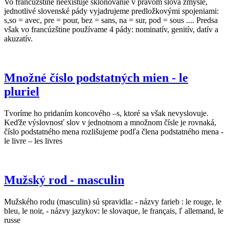
Vo francúzštine neexistuje skloňovanie v pravom slova zmysle,
jednotlivé slovenské pády vyjadrujeme predložkovými spojeniami:
s,so = avec, pre = pour, bez = sans, na = sur, pod = sous .... Predsa
však vo francúzštine používame 4 pády: nominatív, genitív, datív a
akuzatív.
Množné číslo podstatných mien - le
pluriel
Tvoríme ho pridaním koncového –s, ktoré sa však nevyslovuje.
Keďže výslovnosť slov v jednotnom a množnom čísle je rovnaká,
číslo podstatného mena rozlišujeme podľa člena podstatného mena -
le livre – les livres
Mužský rod - masculin
Mužského rodu (masculin) sú spravidla: - názvy farieb : le rouge, le
bleu, le noir, - názvy jazykov: le slovaque, le français, ľ allemand, le
russe