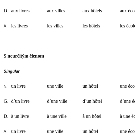
D.
aux livres
aux villes
aux hôtels
aux éco
les livres
les villes
les hôtels
les écol
A.
S neurčitým členom
Singular
un livre
une ville
un hôtel
une éco
N.
G.
d´un livre
d´une ville
d´un hôtel
d´une é
D.
à un livre
à une ville
à un hôtel
à une é
un livre
une ville
un hôtel
une éco
A.