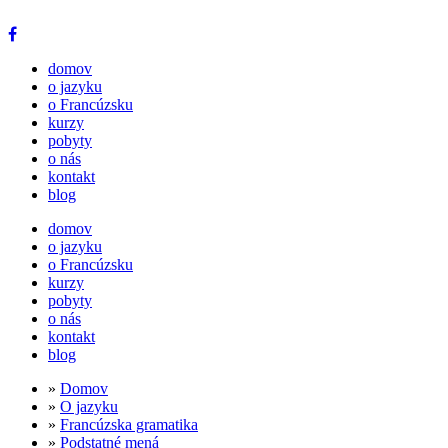
domov
o jazyku
o Francúzsku
kurzy
pobyty
o nás
kontakt
blog
domov
o jazyku
o Francúzsku
kurzy
pobyty
o nás
kontakt
blog
»
Domov
»
O jazyku
»
Francúzska gramatika
»
Podstatné mená