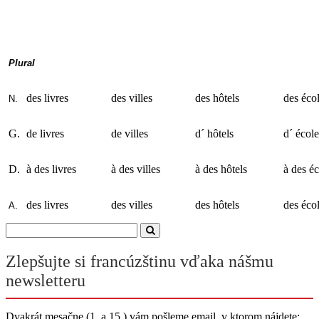
Plural
des livres
des villes
des hôtels
des éco
N.
G.
de livres
de villes
d´ hôtels
d´ école
D.
à des livres
à des villes
à des hôtels
à des éc
des livres
des villes
des hôtels
des éco
A.
Zlepšujte si francúzštinu vďaka nášmu
newsletteru
Dvakrát mesačne (1. a 15.) vám pošleme email, v ktorom nájdete: