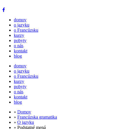
domov
o jazyku
o Francúzsku
kurzy
pobyty
o nás
kontakt
blog
domov
o jazyku
o Francúzsku
kurzy
pobyty
o nás
kontakt
blog
»
Domov
»
Francúzska gramatika
»
O jazyku
» Podstatné mená