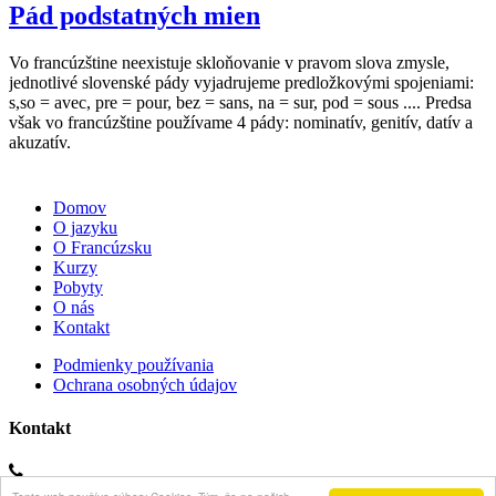
Pád podstatných mien
e
Vo francúzštine neexistuje skloňovanie v pravom slova zmysle,
e
jednotlivé slovenské pády vyjadrujeme predložkovými spojeniami:
T
s,so = avec, pre = pour, bez = sans, na = sur, pod = sous .... Predsa
K
však vo francúzštine používame 4 pády: nominatív, genitív, datív a
č
akuzatív.
l
Domov
O jazyku
O Francúzsku
Kurzy
Pobyty
O nás
Kontakt
Podmienky používania
Ochrana osobných údajov
Kontakt
0910 197 421