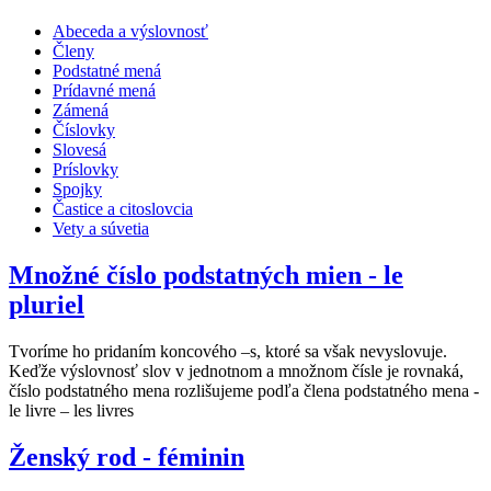
Abeceda a výslovnosť
Členy
Podstatné mená
Prídavné mená
Zámená
Číslovky
Slovesá
Príslovky
Spojky
Častice a citoslovcia
Vety a súvetia
Množné číslo podstatných mien - le
pluriel
Tvoríme ho pridaním koncového –s, ktoré sa však nevyslovuje.
Keďže výslovnosť slov v jednotnom a množnom čísle je rovnaká,
číslo podstatného mena rozlišujeme podľa člena podstatného mena -
le livre – les livres
Ženský rod - féminin