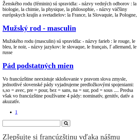
Ženského rodu (féminin) sú spravidla: - názvy vedných odborov : la
biologie, la chimie, la physique, la philosophie, - názvy väčšiny
európskych krajín a svetadielov: la France, la Slovaquie, la Pologne,
Mužský rod - masculin
Mužského rodu (masculin) sú spravidla: - názvy farieb : le rouge, le
bleu, le noir, - názvy jazykov: le slovaque, le français, ľ allemand, le
russe
Pád podstatných mien
Vo francúzštine neexistuje skloňovanie v pravom slova zmysle,
jednotlivé slovenské pády vyjadrujeme predložkovými spojeniami:
s,so = avec, pre = pour, bez = sans, na = sur, pod = sous .... Predsa
však vo francúzštine používame 4 pády: nominatív, genitív, datív a
akuzatív.
1
Zlepšujte si francúzštinu vďaka nášmu